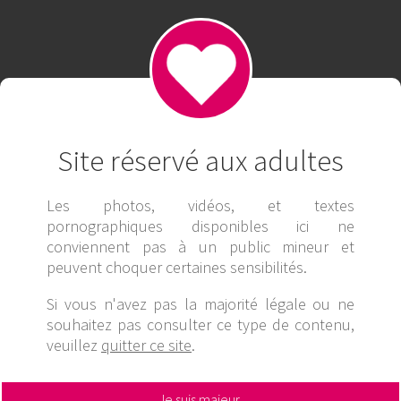
Site réservé aux adultes
> Soirée Libertins av
L'accès de cett
AlloPass.com
Les photos, vidéos, et textes
Pour continuer,
ensuite le code
pornographiques disponibles ici ne
OK. Le code qui
Soirée Libertins avec
lettres). Si ce 
conviennent pas à un public mineur et
Tania1988
Attention : av
peuvent choquer certaines sensibilités.
cookies
.
Sans q
Encule Tania1988
Notez que ce co
Sodomisez Tania1988
Si vous n'avez pas la majorité légale ou ne
Cliquez sur vot
Tania1988 Trio
souhaitez pas consulter ce type de contenu,
Vieux suce bite
veuillez
quitter ce site
.
Tania1988 Libertine
Tania1988 loueunmec
Je suis majeur,
Tania1988 enviedebite